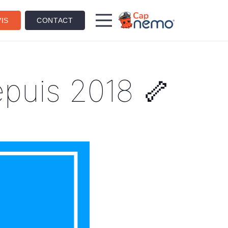
IS
CONTACT
epuis 2018 🦴