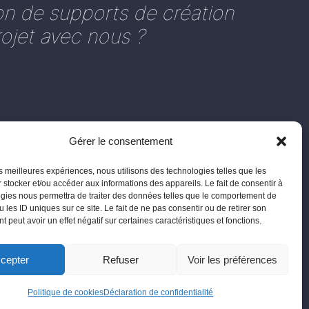
on de supports de création
ojet avec nous ?
Gérer le consentement
Contact :
les meilleures expériences, nous utilisons des technologies telles que les
 stocker et/ou accéder aux informations des appareils. Le fait de consentir à
gies nous permettra de traiter des données telles que le comportement de
info@agencenemo.com
 les ID uniques sur ce site. Le fait de ne pas consentir ou de retirer son
02 51 57 26 53
 peut avoir un effet négatif sur certaines caractéristiques et fonctions.
cepter
Refuser
Voir les préférences
Politique de cookies
Déclaration de confidentialité