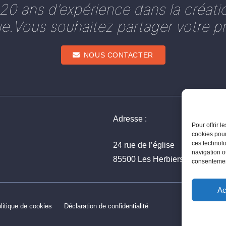
0 ans d’expérience dans la créati
ue.Vous souhaitez partager votre pr
NOUS CONTACTER
Adresse :
Pour offrir 
cookies pour
ces technolo
24 rue de l’église
navigation ou
85500 Les Herbiers
consentement
Ac
litique de cookies
Déclaration de confidentialité